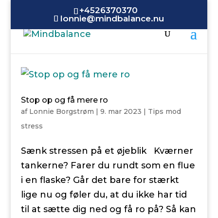
+4526370370
lonnie@mindbalance.nu
Stop op og få mere ro
af
Lonnie Borgstrøm
|
9. mar 2023
|
Tips mod
stress
Sænk stressen på et øjeblik Kværner
tankerne? Farer du rundt som en flue
i en flaske? Går det bare for stærkt
lige nu og føler du, at du ikke har tid
til at sætte dig ned og få ro på? Så kan