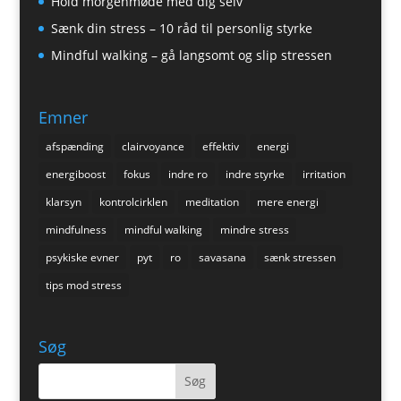
Hold morgenmøde med dig selv
Sænk din stress – 10 råd til personlig styrke
Mindful walking – gå langsomt og slip stressen
Emner
afspænding
clairvoyance
effektiv
energi
energiboost
fokus
indre ro
indre styrke
irritation
klarsyn
kontrolcirklen
meditation
mere energi
mindfulness
mindful walking
mindre stress
psykiske evner
pyt
ro
savasana
sænk stressen
tips mod stress
Søg