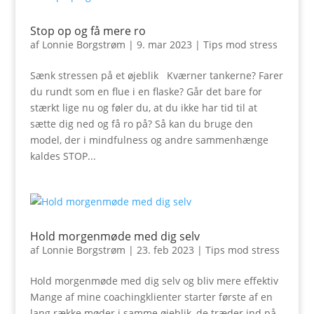
Stop op og få mere ro
af
Lonnie Borgstrøm
|
9. mar 2023
|
Tips mod stress
Sænk stressen på et øjeblik Kværner tankerne? Farer
du rundt som en flue i en flaske? Går det bare for
stærkt lige nu og føler du, at du ikke har tid til at
sætte dig ned og få ro på? Så kan du bruge den
model, der i mindfulness og andre sammenhænge
kaldes STOP...
Hold morgenmøde med dig selv
af
Lonnie Borgstrøm
|
23. feb 2023
|
Tips mod stress
Hold morgenmøde med dig selv og bliv mere effektiv
Mange af mine coachingklienter starter første af en
lang række møder i samme øjeblik, de træder ind på