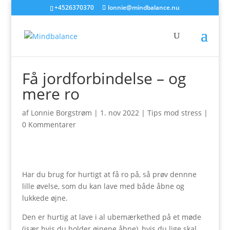
+4526370370
lonnie@mindbalance.nu
Få jordforbindelse – og
mere ro
af
Lonnie Borgstrøm
|
1. nov 2022
|
Tips mod stress
|
0 Kommentarer
Har du brug for hurtigt at få ro på, så prøv dennne
lille øvelse, som du kan lave med både åbne og
lukkede øjne.
Den er hurtig at lave i al ubemærkethed på et møde
(især hvis du holder øjnene åbne), hvis du lige skal