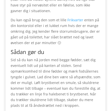
have styr på nervøsitet eller en følelse, som ikke
gavner dig i situationen.
Du kan også brug den som et lille
Frikvarter
enten på
din kontorstol eller i et lukket rum hvis der er mange
omkring dig. Jeg kender flere storrumsbrugere, der er
gået ud på toilettet, har slået brættet ned og lavet
øvelsen der et par minutter 🙂
Sådan gør du
Sid så du kan nå jorden med begge fødder, sæt dig
eventuelt lidt ud på kanten af stolen. Send
opmærksomhed til dine fødder og mærk fodsålernes
tyngde i gulvet. Lad dine ben være så afspændte, som
det er muligt. Løft brystbenet en smule, så skuldrene
kommer lidt tilbage – eventuel kan du forestille dig, at
du trækker en linje fra halebenet ti brystbenet. Når
du trækker skuldrene lidt tilbage, skaber du mere
plads til at få åndedrættet ned i kroppen.