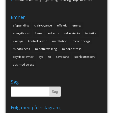
Emner
afspænding
clairvoyance
effektiv
energi
energiboost
fokus
indre ro
indre styrke
irritation
klarsyn
kontrolcirklen
meditation
mere energi
mindfulness
mindful walking
mindre stress
psykiske evner
pyt
ro
savasana
sænk stressen
tips mod stress
Søg
Følg med på Instagram,