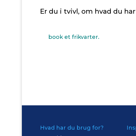
Er du i tvivl, om hvad du ha
Så
book et frikvarter.
Når du booker et frikvarter, find
hvad du har brug, når vi ses.
Nemmere bliver det ikke.
Hvad har du brug for?
Ins