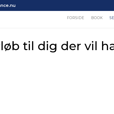
ance.nu
FORSIDE
BOOK
S
løb til dig der vil 