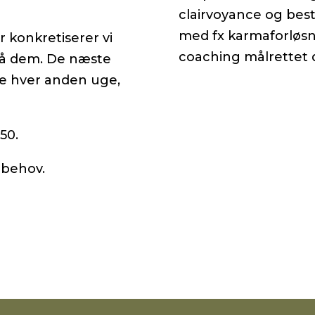
clairvoyance og bestå
med fx karmaforløsni
r konkretiserer vi
coaching målrettet di
 nå dem. De næste
ge hver anden uge,
50.
 behov.