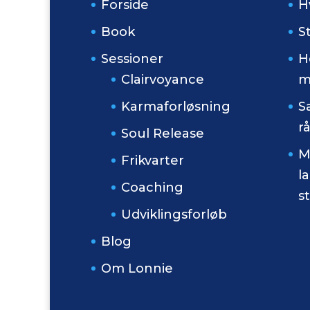
Forside
H
Book
S
Sessioner
H
Clairvoyance
m
Karmaforløsning
S
r
Soul Release
M
Frikvarter
l
Coaching
s
Udviklingsforløb
Blog
Om Lonnie