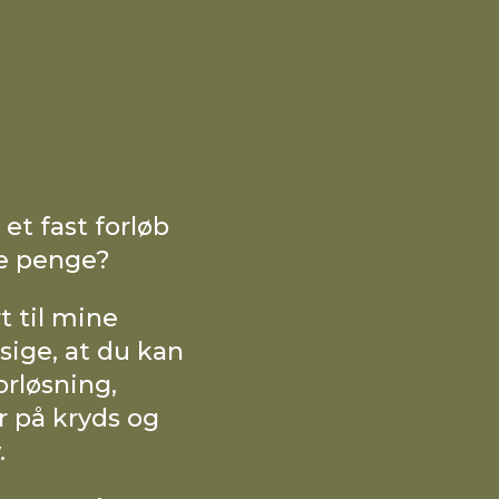
et fast forløb
re penge?
t til mine
 sige, at du kan
rløsning,
er på kryds og
v.