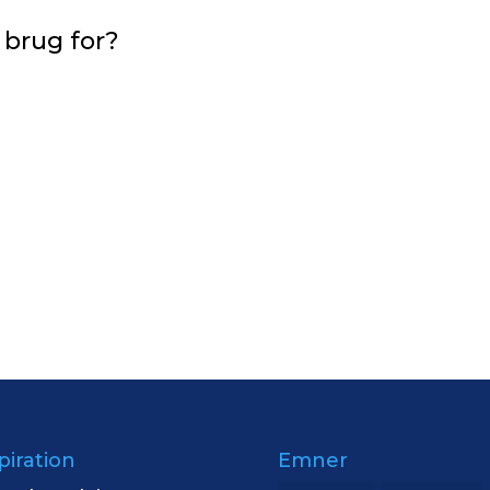
r brug for?
Et frikvarter starte
tilpasser jeg session
er vi sammen ud af,
udbytte i din aktuell
Et frikvarter er et m
værktøjskasse og pass
piration
Emner