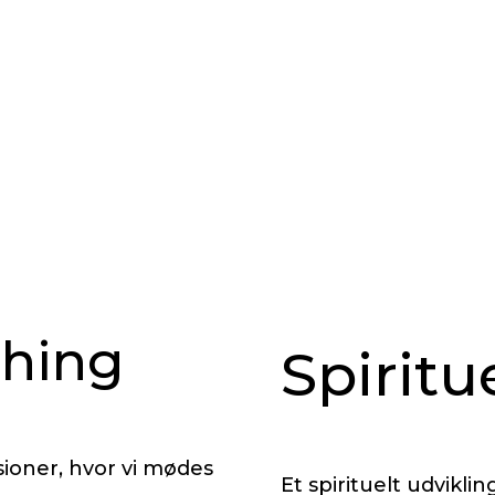
ching
Spiritu
sioner, hvor vi mødes
Et spirituelt udvikli