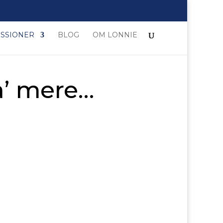
ESSIONER
BLOG
OM LONNIE
ha’ mere…