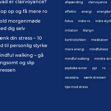
vad er clairvoyance?
afspænding
clairvoyance
top op og få mere ro
effektiv
energi
energibo
old morgenmøde
fokus
indre ro
indre styr
ed dig selv
irritation
klarsyn
ænk din stress – 10
kontrolcirklen
meditation
åd til personlig styrke
mere energi
mindfulness
indful walking – gå
mindful walking
mindre str
angsomt og slip
psykiske evner
pyt
ro
tressen
savasana
sænk stressen
tips mod stress